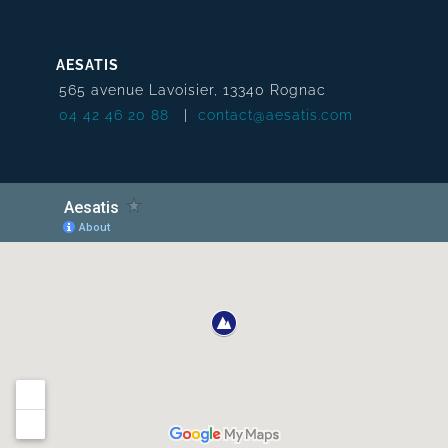
AESATIS
565 avenue Lavoisier, 13340 Rognac
04 42 46 20 88
|
contact@aesatis.com