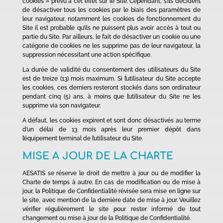
cookies » prévu à cet effet sur le Site. Cependant, s’ils décident
de désactiver tous les cookies par le biais des paramètres de
leur navigateur, notamment les cookies de fonctionnement du
Site il est probable qu’ils ne puissent plus avoir accès à tout ou
partie du Site. Par ailleurs, le fait de désactiver un cookie ou une
catégorie de cookies ne les supprime pas de leur navigateur, la
suppression nécessitant une action spécifique.
La durée de validité du consentement des utilisateurs du Site
est de treize (13) mois maximum. Si l’utilisateur du Site accepte
les cookies, ces derniers resteront stockés dans son ordinateur
pendant cinq (5) ans, à moins que l’utilisateur du Site ne les
supprime via son navigateur.
A défaut, les cookies expirent et sont donc désactivés au terme
d’un délai de 13 mois après leur premier dépôt dans
l’équipement terminal de l’utilisateur du Site.
MISE A JOUR DE LA CHARTE
AESATIS se réserve le droit de mettre à jour ou de modifier la
Charte de temps à autre. En cas de modification ou de mise à
jour, la Politique de Confidentialité révisée sera mise en ligne sur
le site, avec mention de la dernière date de mise à jour. Veuillez
vérifier régulièrement le site pour rester informé de tout
changement ou mise à jour de la Politique de Confidentialité.