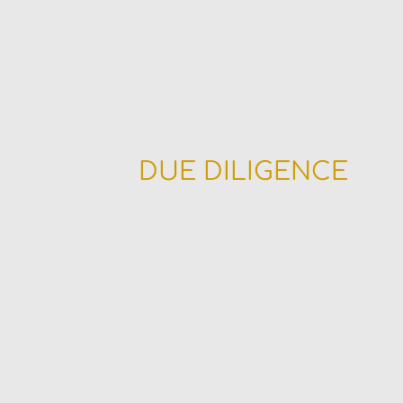
DUE DILIGENCE
Déterminez la valeur d
analysant ses forces et fa