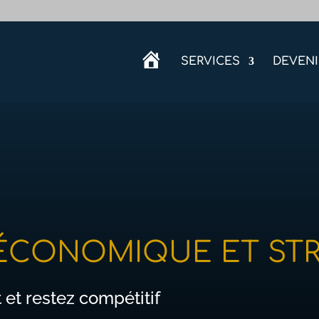
A
SERVICES
DEVEN
C
C
U
E
I
L
 ÉCONOMIQUE ET ST
et restez compétitif