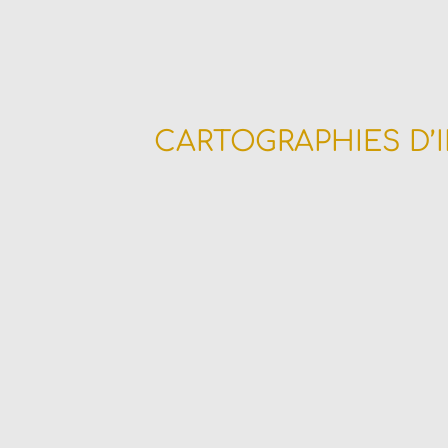
CARTOGRAPHIES D’
Discernez les circuits de 
vos projets