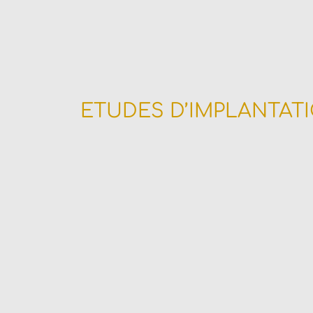
ETUDES D’IMPLANTAT
entifiez les zones présentant de réelles op